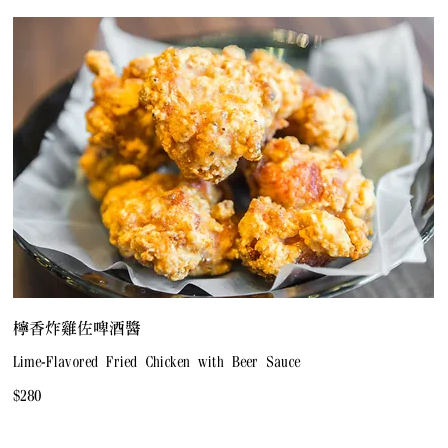
檸香炸雞佐啤酒醬
Lime-Flavored Fried Chicken with Beer Sauce
$280