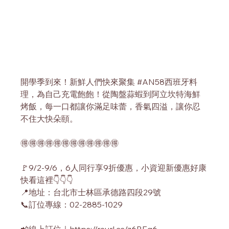
開學季到來！新鮮人們快來聚集 
#AN58西班牙料
理
，為自己充電飽飽！從陶盤蒜蝦到阿立坎特海鮮
烤飯，每一口都讓你滿足味蕾，香氣四溢，讓你忍
不住大快朵頤。
🉐🉐🉐🉐🉐🉐🉐🉐🉐🉐🉐🉐
🚩9/2-9/6，6人同行享9折優惠，小資迎新優惠好康
快看這裡👇👇👇
📍地址：台北市士林區承德路四段29號
📞訂位專線：02-2885-1029
📲線上訂位｜
https://reurl.cc/z6REq6