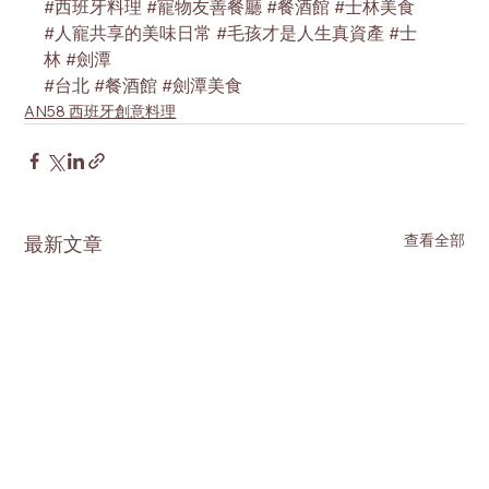
#西班牙料理
#寵物友善餐廳
#餐酒館
#士林美食
#人寵共享的美味日常
#毛孩才是人生真資產
#士
林
#劍潭
#台北
#餐酒館
#劍潭美食
AN58 西班牙創意料理
查看全部
最新文章