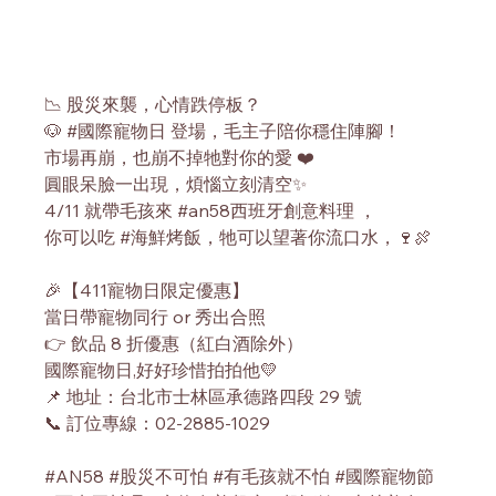
📉 股災來襲，心情跌停板？
🐶 
#國際寵物日
 登場，毛主子陪你穩住陣腳！
市場再崩，也崩不掉牠對你的愛 ❤️
圓眼呆臉一出現，煩惱立刻清空✨
4/11 就帶毛孩來 
#an58西班牙創意料理
 ，
你可以吃 
#海鮮烤飯
，牠可以望著你流口水，🍷🍖
🎉【411寵物日限定優惠】
當日帶寵物同行 or 秀出合照
👉 飲品 8 折優惠（紅白酒除外）
國際寵物日,好好珍惜拍拍他💛
📌 地址：台北市士林區承德路四段 29 號
📞 訂位專線：02-2885-1029
#AN58
#股災不可怕
#有毛孩就不怕
#國際寵物節