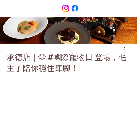
承德店｜🐶 #國際寵物日 登場，毛
主子陪你穩住陣腳！