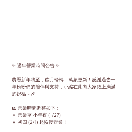
✨ 過年營業時間公告 ✨
農曆新年將至，歲月輪轉，萬象更新！感謝過去一
年粉粉們的陪伴與支持，小編在此向大家致上滿滿
的祝福～🎉
📅 營業時間調整如下：
🔸 營業至 小年夜 (1/27)
🔸 初四 (2/1) 起恢復營業！