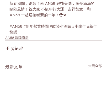
新春期間，別忘了來 AN58 尋找美味，感受滿滿的
歐陸風情！祝大家 小龍年行大運，吉祥如意，和 
AN58 一起迎接嶄新的一年！🐉💫
#AN58
#新年營業時間
#歐陸小酒館
#小龍年
#新年
快樂
AN58 歐陸廚房
查看全部
最新文章