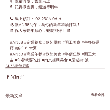
🎯 數量有限，售完為止！
🎯 記得揪團購，錯過等明年！
📞 馬上預訂： 02-2506-0616
🚀 讓AN58商午，為你的新年加油打氣！
🧧 祝大家蛇年順心，蛇麼都好！ 🧧
#AN58
#企業餐盒
#歐陸風味
#開工美食
#午餐好選
擇
#蛇年行大運
#AN58
#商業午餐
#歐陸美食
#半價狂歡
#開工大
吉
#午餐就要吃好
#南京復興美食
#慶城街1號
AN58 歐陸廚房
查看全部
最新文章