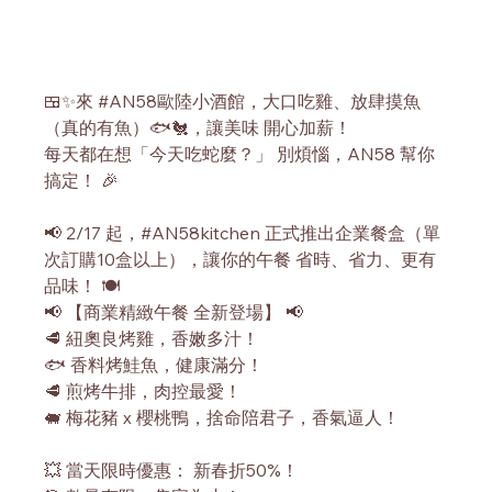
🍱✨來 
#AN58歐陸小酒館
，大口吃雞、放肆摸魚
（真的有魚）🐟🐔，讓美味 開心加薪！
每天都在想「今天吃蛇麼？」 別煩惱，AN58 幫你
搞定！ 🎉
📢 2/17 起，#AN58kitchen 正式推出企業餐盒（單
次訂購10盒以上），讓你的午餐 省時、省力、更有
品味！ 🍽
📢 【商業精緻午餐 全新登場】 📢
🥩 紐奧良烤雞，香嫩多汁！
🐟 香料烤鮭魚，健康滿分！
🥩 煎烤牛排，肉控最愛！
🐖 梅花豬 x 櫻桃鴨，捨命陪君子，香氣逼人！
💥 當天限時優惠： 新春折50%！