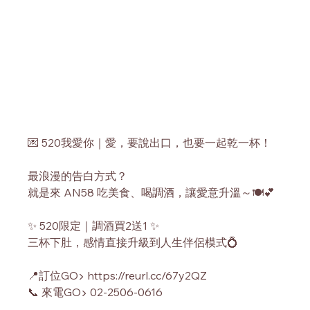
💌 520我愛你｜愛，要說出口，也要一起乾一杯！
最浪漫的告白方式？
就是來 AN58 吃美食、喝調酒，讓愛意升溫～🍽️💕
✨ 520限定｜調酒買2送1 ✨
三杯下肚，感情直接升級到人生伴侶模式💍
📍訂位GO▶ 
https://reurl.cc/67y2QZ
📞 來電GO▶ 02-2506-0616