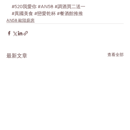
#520我愛你
#AN58
#調酒買二送一
#異國美食
#戀愛乾杯
#餐酒館推推
AN58 歐陸廚房
查看全部
最新文章