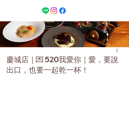
慶城店｜💌 520我愛你｜愛，要說
出口，也要一起乾一杯！